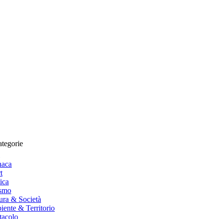
tegorie
naca
t
tica
ismo
ura & Società
ente & Territorio
tacolo