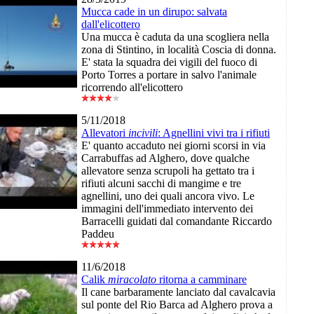
Mucca cade in un dirupo: salvata
dall'elicottero
Una mucca è caduta da una scogliera nella
zona di Stintino, in località Coscia di donna.
E' stata la squadra dei vigili del fuoco di
Porto Torres a portare in salvo l'animale
ricorrendo all'elicottero
5/11/2018
Allevatori
incivili
: Agnellini vivi tra i rifiuti
E' quanto accaduto nei giorni scorsi in via
Carrabuffas ad Alghero, dove qualche
allevatore senza scrupoli ha gettato tra i
rifiuti alcuni sacchi di mangime e tre
agnellini, uno dei quali ancora vivo. Le
immagini dell'immediato intervento dei
Barracelli guidati dal comandante Riccardo
Paddeu
11/6/2018
Calik
miracolato
ritorna a camminare
Il cane barbaramente lanciato dal cavalcavia
sul ponte del Rio Barca ad Alghero prova a