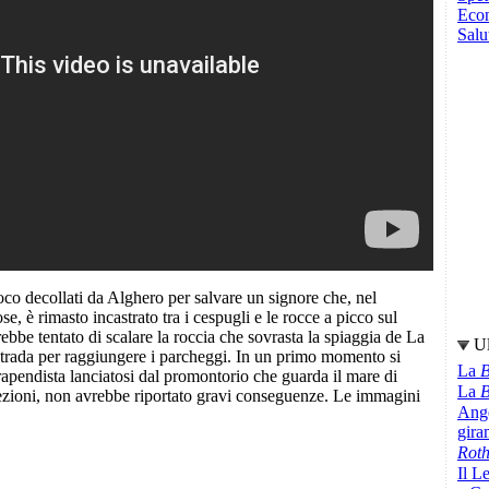
Eco
Salu
oco decollati da Alghero per salvare un signore che, nel
, è rimasto incastrato tra i cespugli e le rocce a picco sul
bbe tentato di scalare la roccia che sovrasta la spiaggia de La
Ul
strada per raggiungere i parcheggi. In un primo momento si
La
B
apendista lanciatosi dal promontorio che guarda il mare di
La
B
ezioni, non avrebbe riportato gravi conseguenze. Le immagini
Ange
gir
Rot
Il L