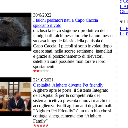
e Co
L'Al
Giori
30/6/2022
I falchi pescatori nati a Capo Caccia
Pi
spiccano il volo
La
B
onclusa la terza stagione riproduttiva della
La
B
famiglia di falchi pescatori che hanno messo
su casa lungo le falesie della penisola di
Capo Caccia. I piccoli si sono involati dopo
essere stati, nella scorse settimane, inanellati
e grazie al posizionamento di rilevatori
satellitari sarà possibile monitorare i loro
spostamenti
22/10/2021
Ospitalità, Alghero diventa Pet friendly
Alghero apre le porte, il Sistema Integrato
dell'Ospitalità per la competitività del
sistema ricettivo presenta i nuovi marchi di
accoglienza rivolti agli amanti degli animali.
“Alghero Pet Friendly” è un marchio che si
coniuga sinergicamente con “Alghero
Family”