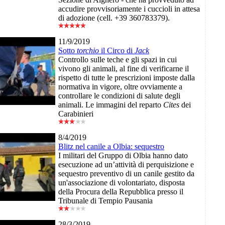
accudire provvisoriamente i cuccioli in attesa
di adozione (cell. +39 360783379).
11/9/2019
Sotto
torchio
il Circo di
Jack
Controllo sulle teche e gli spazi in cui
vivono gli animali, al fine di verificarne il
rispetto di tutte le prescrizioni imposte dalla
normativa in vigore, oltre ovviamente a
controllare le condizioni di salute degli
animali. Le immagini del reparto
Cites
dei
Carabinieri
8/4/2019
Blitz nel canile a Olbia: sequestro
I militari del Gruppo di Olbia hanno dato
esecuzione ad un’attività di perquisizione e
sequestro preventivo di un canile gestito da
un'associazione di volontariato, disposta
della Procura della Repubblica presso il
Tribunale di Tempio Pausania
28/3/2019