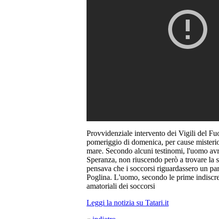
Provvidenziale intervento dei Vigili del Fu
pomeriggio di domenica, per cause misteriose
mare. Secondo alcuni testinomi, l'uomo avre
Speranza, non riuscendo però a trovare la 
pensava che i soccorsi riguardassero un par
Poglina. L'uomo, secondo le prime indiscr
amatoriali dei soccorsi
Leggi la notizia su Tatari.it