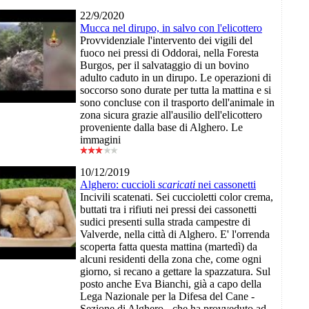
22/9/2020
Mucca nel dirupo, in salvo con l'elicottero
Provvidenziale l'intervento dei vigili del
fuoco nei pressi di Oddorai, nella Foresta
Burgos, per il salvataggio di un bovino
adulto caduto in un dirupo. Le operazioni di
soccorso sono durate per tutta la mattina e si
sono concluse con il trasporto dell'animale in
zona sicura grazie all'ausilio dell'elicottero
proveniente dalla base di Alghero. Le
immagini
10/12/2019
Alghero: cuccioli
scaricati
nei cassonetti
Incivili scatenati. Sei cuccioletti color crema,
buttati tra i rifiuti nei pressi dei cassonetti
sudici presenti sulla strada campestre di
Valverde, nella città di Alghero. E' l'orrenda
scoperta fatta questa mattina (martedì) da
alcuni residenti della zona che, come ogni
giorno, si recano a gettare la spazzatura. Sul
posto anche Eva Bianchi, già a capo della
Lega Nazionale per la Difesa del Cane -
Sezione di Alghero - che ha provveduto ad