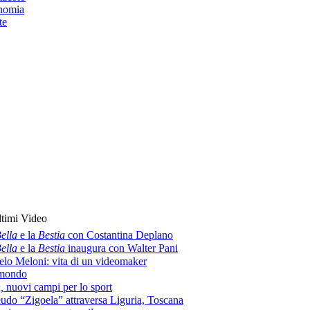
nomia
te
timi Video
ella
e la
Bestia
con Costantina Deplano
ella
e la
Bestia
inaugura con Walter Pani
lo Meloni: vita di un videomaker
amondo
h,
nuovi campi per lo sport
eudo “Zigoela” attraversa Liguria, Toscana