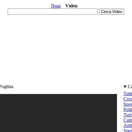
Noas
Vìdeu
 Poglina
Ca
Tutti
Cro
Spor
Poli
Tur
Cult
Ambi
Spet