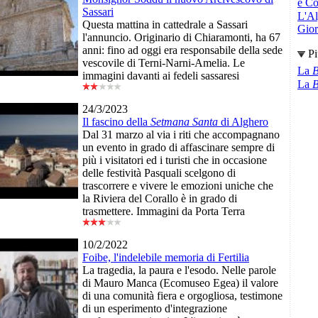
e Co
Sassari
L'Al
Questa mattina in cattedrale a Sassari
Giori
l'annuncio. Originario di Chiaramonti, ha 67
anni: fino ad oggi era responsabile della sede
Pi
vescovile di Terni-Narni-Amelia. Le
La
B
immagini davanti ai fedeli sassaresi
La
B
24/3/2023
Il fascino della
Setmana Santa
di Alghero
Dal 31 marzo al via i riti che accompagnano
un evento in grado di affascinare sempre di
più i visitatori ed i turisti che in occasione
delle festività Pasquali scelgono di
trascorrere e vivere le emozioni uniche che
la Riviera del Corallo è in grado di
trasmettere. Immagini da Porta Terra
10/2/2022
Foibe, l'indelebile memoria di Fertilia
La tragedia, la paura e l'esodo. Nelle parole
di Mauro Manca (Ecomuseo Egea) il valore
di una comunità fiera e orgogliosa, testimone
di un esperimento d'integrazione