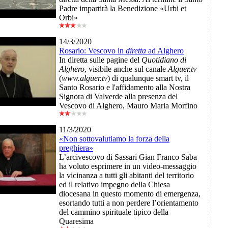
Padre impartirà la Benedizione «Urbi et
Orbi»
14/3/2020
Rosario: Vescovo in
diretta
ad Alghero
In diretta sulle pagine del
Quotidiano di
Alghero
, visibile anche sul canale
Alguer.tv
(
www.alguer.tv
) di qualunque smart tv, il
Santo Rosario e l'affidamento alla Nostra
Signora di Valverde alla presenza del
Vescovo di Alghero, Mauro Maria Morfino
11/3/2020
«Non sottovalutiamo la forza della
preghiera»
L’arcivescovo di Sassari Gian Franco Saba
ha voluto esprimere in un video-messaggio
la vicinanza a tutti gli abitanti del territorio
ed il relativo impegno della Chiesa
diocesana in questo momento di emergenza,
esortando tutti a non perdere l’orientamento
del cammino spirituale tipico della
Quaresima