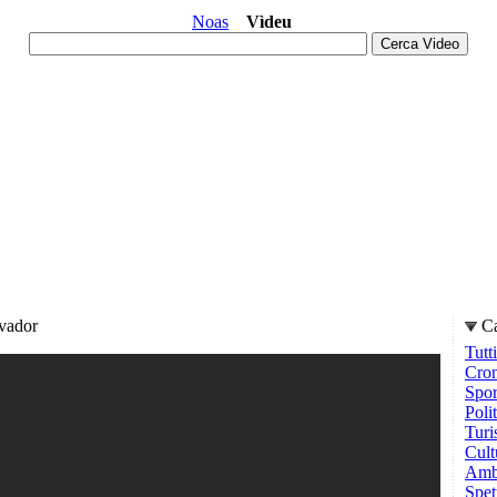
Noas
Vìdeu
lvador
Ca
Tutti
Cro
Spor
Poli
Tur
Cult
Ambi
Spet