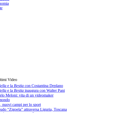
nomia
te
timi Video
ella
e la
Bestia
con Costantina Deplano
ella
e la
Bestia
inaugura con Walter Pani
lo Meloni: vita di un videomaker
amondo
h,
nuovi campi per lo sport
eudo “Zigoela” attraversa Liguria, Toscana