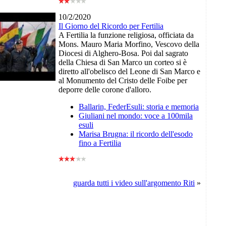
10/2/2020
Il Giorno del Ricordo per Fertilia
A Fertilia la funzione religiosa, officiata da
Mons. Mauro Maria Morfino, Vescovo della
Diocesi di Alghero-Bosa. Poi dal sagrato
della Chiesa di San Marco un corteo si è
diretto all'obelisco del Leone di San Marco e
al Monumento del Cristo delle Foibe per
deporre delle corone d'alloro.
Ballarin, FederEsuli: storia e memoria
Giuliani nel mondo: voce a 100mila
esuli
Marisa Brugna: il ricordo dell'esodo
fino a Fertilia
guarda tutti i video sull'argomento Riti
»