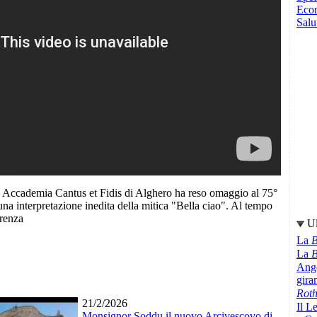
Eco
Salu
e Accademia Cantus et Fidis di Alghero ha reso omaggio al 75°
una interpretazione inedita della mitica "Bella ciao". Al tempo
erenza
Ul
La
B
La
B
Ange
gir
Rot
21/2/2026
Il L
Monsignor Soddu il nuovo Arcivescovo di