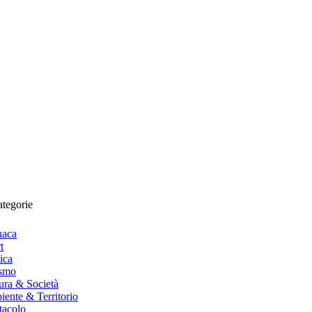
tegorie
naca
t
tica
ismo
ura & Società
ente & Territorio
tacolo