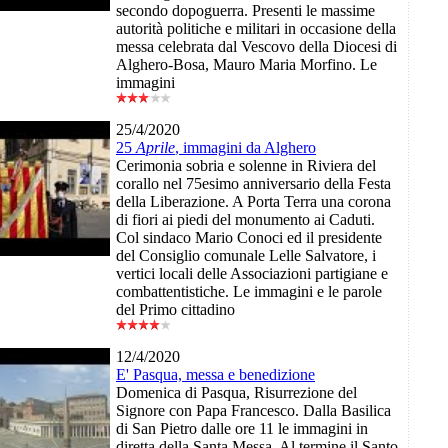
secondo dopoguerra. Presenti le massime
autorità politiche e militari in occasione della
messa celebrata dal Vescovo della Diocesi di
Alghero-Bosa, Mauro Maria Morfino. Le
immagini
25/4/2020
25
Aprile
, immagini da Alghero
Cerimonia sobria e solenne in Riviera del
corallo nel 75esimo anniversario della Festa
della Liberazione. A Porta Terra una corona
di fiori ai piedi del monumento ai Caduti.
Col sindaco Mario Conoci ed il presidente
del Consiglio comunale Lelle Salvatore, i
vertici locali delle Associazioni partigiane e
combattentistiche. Le immagini e le parole
del Primo cittadino
12/4/2020
E' Pasqua, messa e benedizione
Domenica di Pasqua, Risurrezione del
Signore con Papa Francesco. Dalla Basilica
di San Pietro dalle ore 11 le immagini in
diretta della Santa Messa. Al termine il Santo