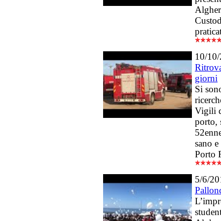
Algher
Custod
pratica
10/10
Ritrova
giorni
Si son
ricerch
Vigili 
porto, 
52enne
sano e 
Porto 
5/6/20
Pallon
L’impr
studen