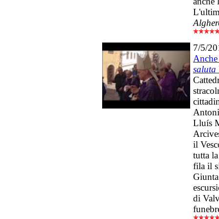
anche l
L'ultim
Algher
7/5/20
Anche 
saluta
Catted
stracol
cittadi
Antoni
Lluís 
Arcive
il Ves
tutta l
fila i
Giunta
escurs
di Val
funebr