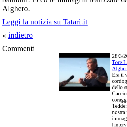
Alghero.
Leggi la notizia su Tatari.it
«
indietro
Commenti
28/3/
Tore L
Alghe
Era il 
cordogl
dello s
Caccio
coragg
Tedde:
nostra
immagi
l'inter