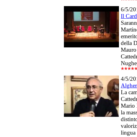
6/5/20
Il Card
Sarann
Martin
emerit
della 
Mauro 
Cattedr
Nughe
4/5/20
Algher
La came
Cattedr
Mario 
la mass
distint
valoriz
lingua 