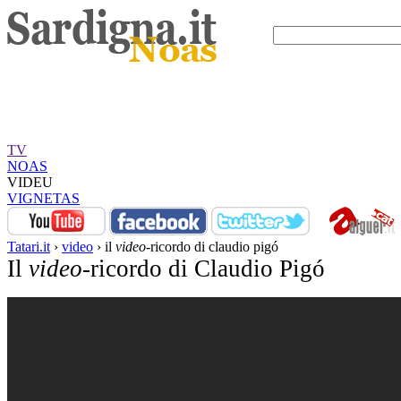
TV
NOAS
VIDEU
VIGNETAS
Tatari.it
›
video
› il
video
-ricordo di claudio pigó
Il
video
-ricordo di Claudio Pigó