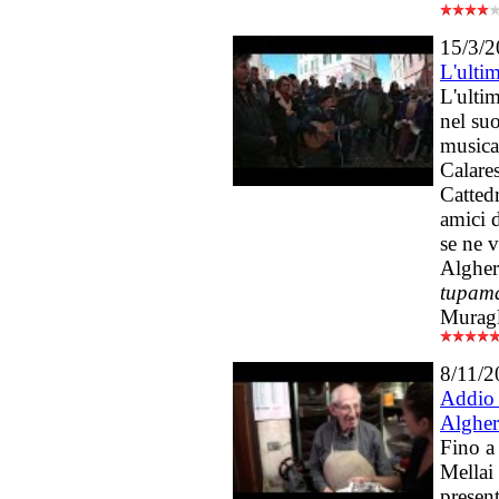
15/3/
L'ulti
L'ulti
nel suo
musica
Calare
Cattedr
amici 
se ne 
Algher
tupam
Muragl
8/11/2
Addio 
Alghe
Fino a
Mellai 
present