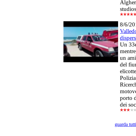
Algher
studios
8/6/20
Valledo
disper
Un 33e
mentre
un amic
del fi
elicott
Polizia
Ricerc
motove
porto 
dei soc
guarda tut