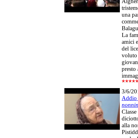
Alghero
tristem
una pa
commem
Balagu
La fami
amici 
del lic
voluto 
giovan
presto 
immag
3/6/20
Addio 
nonni
Classe 
diciott
alla n
Pistid