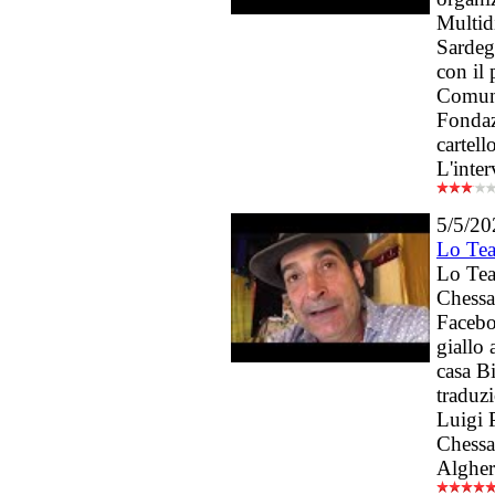
Multidi
Sardeg
con il 
Comune
Fondazi
cartell
L'inter
5/5/20
Lo Teat
Lo Teat
Chessa
Facebo
giallo 
casa Bi
traduz
Luigi 
Chessa 
Alghe