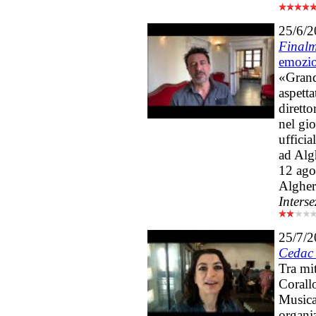
25/6/
Finalm
emozi
«Grand
aspett
diretto
nel gio
ufficia
ad Alg
12 ago
Algher
Interse
25/7/
Cedac
Tra mit
Corall
Musica
organiz