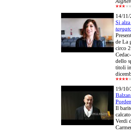
Algher
14/11
Si alza
targat
Present
de La 
circo 
Cedac-
dello 
titoli 
dicemb
19/10
Balzan
Porde
Il bari
calcato
Verdi d
Carmen