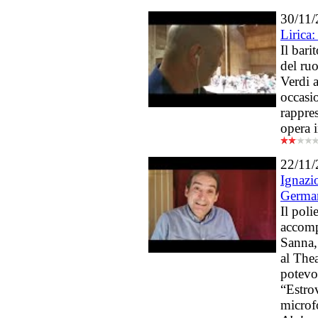
30/11
Lirica:
Il bari
del ru
Verdi a
occasi
rappre
opera i
22/11
Ignazi
Germa
Il poli
accomp
Sanna,
al The
potevo
“Estrov
microf