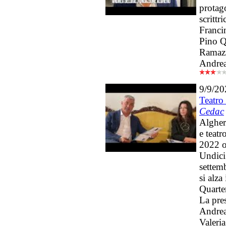
protago
scrittr
Franci
Pino Q
Ramazz
Andrea
9/9/20
Teatro 
Cedac
Algher
e teatr
2022 o
Undici 
settem
si alza 
Quarter
La pre
Andrea
Valeria