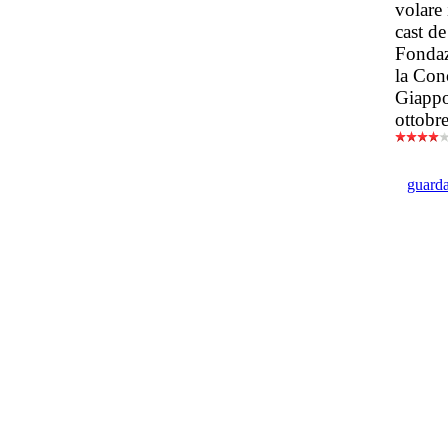
volare
cast de
Fondaz
la Con
Giappo
ottobr
guarda