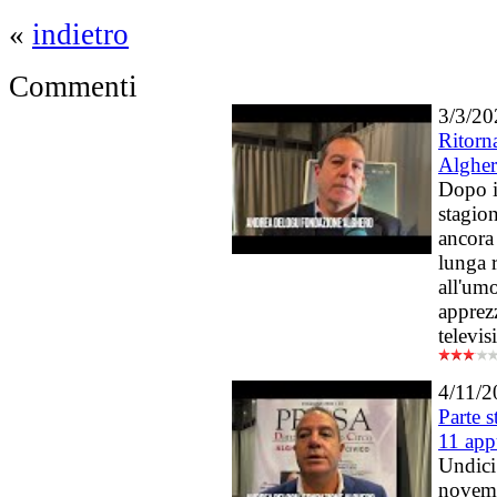
«
indietro
Commenti
3/3/20
Ritorn
Alghe
Dopo i
stagion
ancora
lunga 
all'umo
apprez
televis
4/11/2
Parte 
11 app
Undici 
novemb