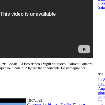
Eco
Salu
lizia Locale. Al loro fianco i Vigili del fuoco. Coinvolti quattro
ospedale Civile di Alghero tre conducenti. Le immagini dei
Ul
La
B
La
B
Ange
gir
Rot
18/7/2022
Il L
Centauro si schianta a Fertilia. E' grave,