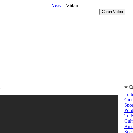
Noas
Vìdeu
i
Ca
Tutti
Cro
Spor
Poli
Tur
Cult
Ambi
Spet