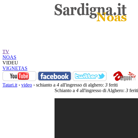
TV
NOAS
VIDEU
VIGNETAS
Tatari.it
›
video
› schianto a
4
all'ingresso di alghero:
3
feriti
Schianto a
4
all'ingresso di Alghero:
3
ferit