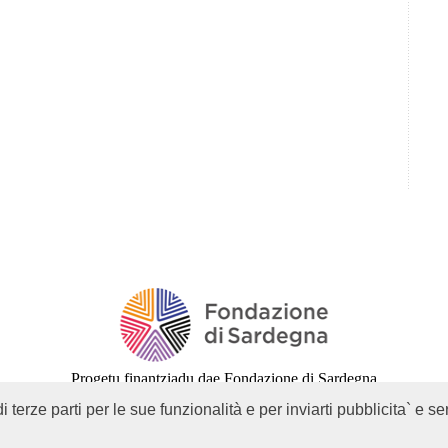
Progetu finantziadu dae Fondazione di Sardegna
Responsàbile linguìstico: Mario Sanna
i terze parti per le sue funzionalità e per inviarti pubblicita` e se
© 2000-2026 Mediatica sas