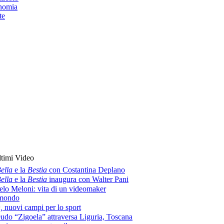
nomia
te
timi Video
ella
e la
Bestia
con Costantina Deplano
ella
e la
Bestia
inaugura con Walter Pani
lo Meloni: vita di un videomaker
amondo
h,
nuovi campi per lo sport
eudo “Zigoela” attraversa Liguria, Toscana