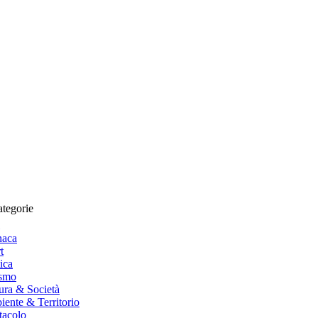
tegorie
naca
t
tica
ismo
ura & Società
ente & Territorio
tacolo