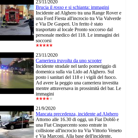
23/11/2020
Brucia il
rosso
e si schianta: immagini
Incidente ad Alghero tra una Range Rover e
una Ford Fiesta all'incrocio tra Via Valverde
e Via De Gasperi. Un ferito è stato
trasportato al locale Pronto soccorso dal
personale medico del 118. Le immagini dei
soccorsi
23/11/2020
Cameriera
travolta
da uno scooter
Incidente stradale nel tardo pomeriggio di
domenica sulla via Lido ad Alghero. Sul
posto i sanitari del 118 e i vigili del fuoco.
Ad avere la peggio una cameriera investita
mentre attraversava in prossimità del bar. Le
immagini
21/9/2020
Mancata precedenza, incidente ad Alghero
Attorno alle 16.30 di oggi, un Fiat Doblò e
una Fiat Cinquecento sono entrate in
collisione all'incrocio tra Via Vittorio Veneto
e Via Marconi. Alla base dell'incidente,