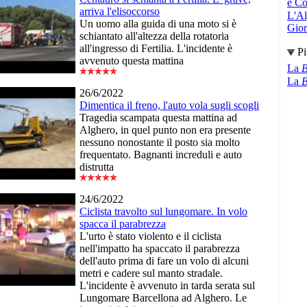
e Co
arriva l'elisoccorso
L'Al
Un uomo alla guida di una moto si è
Giori
schiantato all'altezza della rotatoria
all'ingresso di Fertilia. L'incidente è
Pi
avvenuto questa mattina
La
B
La
B
26/6/2022
Dimentica il freno, l'auto vola sugli scogli
Tragedia scampata questa mattina ad
Alghero, in quel punto non era presente
nessuno nonostante il posto sia molto
frequentato. Bagnanti increduli e auto
distrutta
24/6/2022
Ciclista travolto sul lungomare. In volo
spacca il parabrezza
L'urto è stato violento e il ciclista
nell'impatto ha spaccato il parabrezza
dell'auto prima di fare un volo di alcuni
metri e cadere sul manto stradale.
L'incidente è avvenuto in tarda serata sul
Lungomare Barcellona ad Alghero. Le