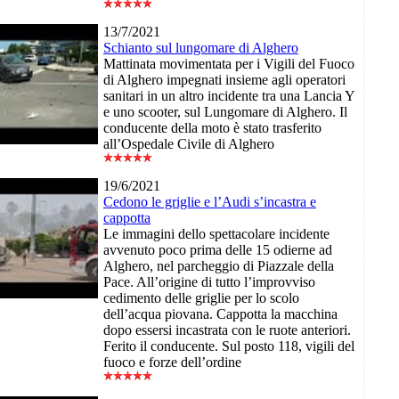
13/7/2021
Schianto sul lungomare di Alghero
Mattinata movimentata per i Vigili del Fuoco
di Alghero impegnati insieme agli operatori
sanitari in un altro incidente tra una Lancia Y
e uno scooter, sul Lungomare di Alghero. Il
conducente della moto è stato trasferito
all’Ospedale Civile di Alghero
19/6/2021
Cedono le griglie e l’Audi s’incastra e
cappotta
Le immagini dello spettacolare incidente
avvenuto poco prima delle 15 odierne ad
Alghero, nel parcheggio di Piazzale della
Pace. All’origine di tutto l’improvviso
cedimento delle griglie per lo scolo
dell’acqua piovana. Cappotta la macchina
dopo essersi incastrata con le ruote anteriori.
Ferito il conducente. Sul posto 118, vigili del
fuoco e forze dell’ordine