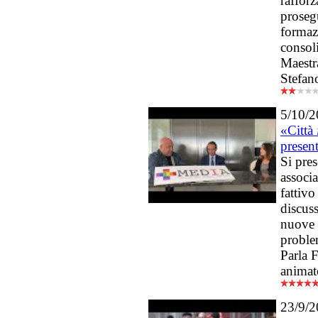
raffor
proseg
formaz
consoli
Maestra
Stefano
5/10/
«Città
presen
Si pre
associ
fattivo
discuss
nuove 
problem
Parla F
animato
23/9/