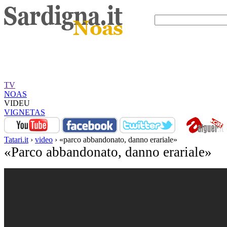
TV
NOAS
VIDEU
VIGNETAS
Tatari.it
›
video
› «parco abbandonato, danno erariale»
«Parco abbandonato, danno erariale»