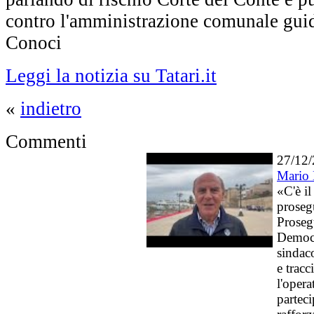
contro l'amministrazione comunale gui
Conoci
Leggi la notizia su Tatari.it
«
indietro
Commenti
27/12
Mario B
«C'è i
proseg
Prosegu
Democr
sindac
e tracc
l'opera
partec