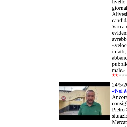
livello
giornal
Alivesi
candid
Vacca 
eviden
avrebb
«veloc
infatti
abband
pubbli
male»
24/5/
«Nel
M
Ancora
consig
Pietro
situaz
Mercat