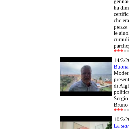
gennai
ha dime
certifi
che era
piazza
le aiuo
cumuli
parche
14/3/
Buona 
Modera
present
di Alg
politic
Sergio 
Bruno 
10/3/
La
sta