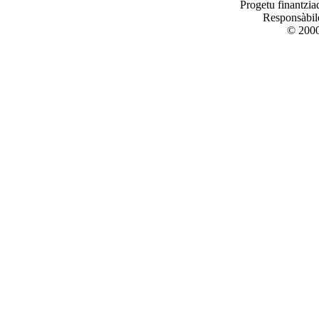
Progetu finantzi
Responsàbile
© 2000