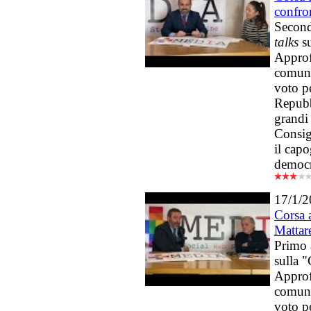
confro
Second
talks
su
Approf
comun
voto pe
Repubb
grandi 
Consig
il cap
democr
17/1/
Corsa 
Mattare
Primo
sulla "
Approf
comuni
voto pe