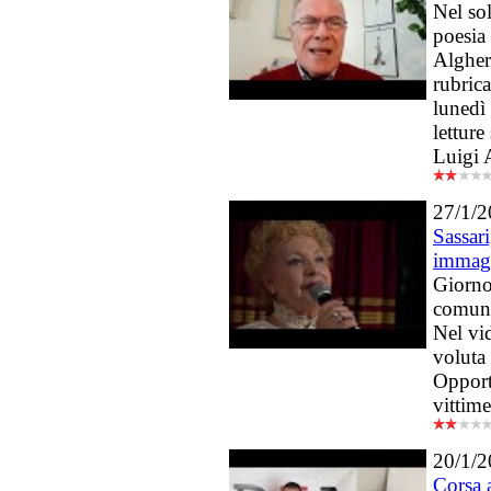
Nel sol
poesia 
Algher
rubrica
lunedì 
letture
Luigi 
27/1/
Sassar
immag
Giorno
comuna
Nel vid
voluta
Opport
vittime
20/1/
Corsa 