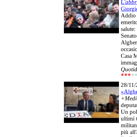
L'
abbr
Giorgi
Addio 
emerit
salute
Senato.
Algher
occasi
Casa M
immagin
Quotid
28/11
«Alghe
+Media
deputa
Un pol
ultimi
militan
più all