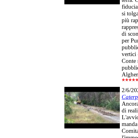
fiducia
si tol
più rap
rappres
di scon
per Pu
pubbli
vertici
Conte 
pubbli
Alghe
2/6/20
Caterp
Ancora 
di real
L'avvi
manda s
Comita
l'immed