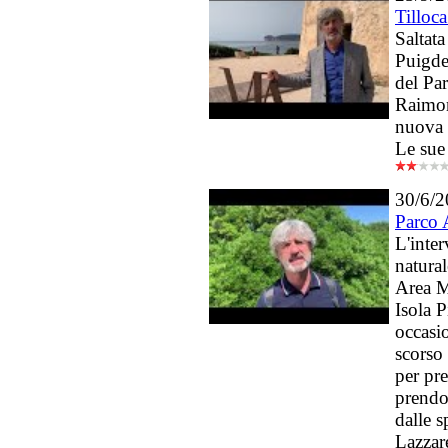
Tilloc
Saltata
Puigde
del Pa
Raimon
nuova v
Le sue
30/6/
Parco 
L'inter
natura
Area M
Isola 
occasio
scorso
per pre
prendon
dalle 
Lazzare