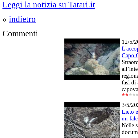
Leggi la notizia su Tatari.it
«
indietro
Commenti
12/5/
L'acco
Capo C
Straor
all’int
regiona
fasi d
capova
3/5/20
Lieto 
un fal
Nelle s
docume