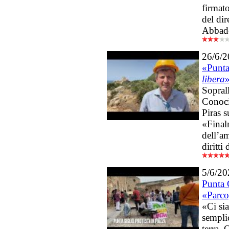
firmato
del dir
Abbado
26/6/
«Punta
libera
Sopral
Conoci
Piras s
«Finalm
dell’am
diritti 
5/6/20
Punta G
«Parc
«Ci si
semplic
terra. 