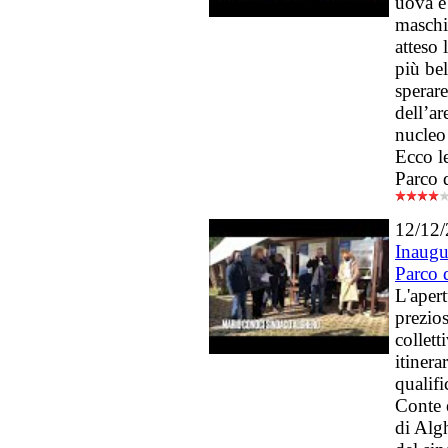
uova e
maschi
atteso 
più bel
sperare
dell’ar
nucleo 
Ecco l
Parco 
12/12
Inaugu
Parco 
L'apert
prezio
collett
itinera
qualif
Conte e
di Alg