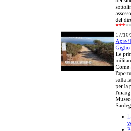
del si
sottoli
assess
del di
17/10
Apre i
Giglio
Le pri
militar
Come a
l'aper
sulla f
per la
l'inaug
Museo 
Sarde
L
v
P