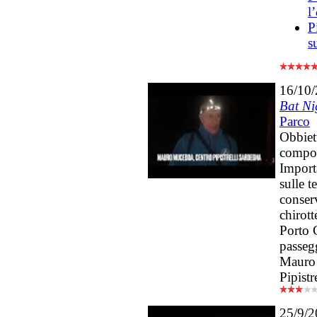
l’
Pi
s
16/10
Bat Ni
Parco
Obbiet
compor
Import
sulle t
conserv
chirott
Porto 
passegg
Mauro 
Pipistr
25/9/