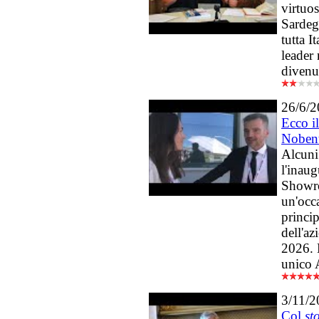
virtuo
Sardegn
tutta I
leader 
divenut
26/6/
Ecco i
Nobent
Alcuni
l'inau
Showr
un'occa
princip
dell'az
2026. L
unico 
3/11/2
Col
st