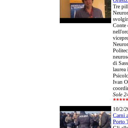
Ortenz
Tre pi
Neurom
svolgi
Conte 
nell'or
vicepr
Neurom
Polite
neurosc
di Sass
laurea
Psicolo
Ivan O
coordi
Sole 2
10/2/
Carni a
Porto 
Gli al