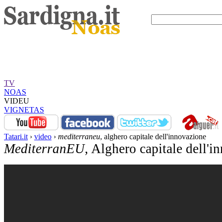
TV
NOAS
VIDEU
VIGNETAS
Tatari.it
›
video
›
mediterraneu
, alghero capitale dell'innovazione
MediterranEU
, Alghero capitale dell'i