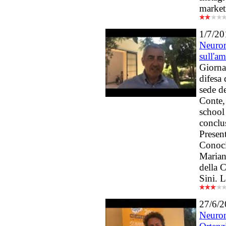
market
1/7/20
Neurom
sull'a
Giornat
difesa 
sede d
Conte,
school
conclu
Presen
Conoci,
Marian
della 
Sini. 
27/6/
Neurom