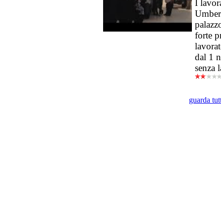
I lavor
Umberto
palazz
forte p
lavorat
dal 1 
senza 
guarda tut