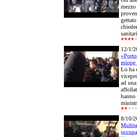
mezzo 
proven
gettato
chieden
sanitar
12/1/
«Porto
miope 
Lo ha 
vicepr
ad una
affolla
hanno 
minist
8/10/
Multise
occupa