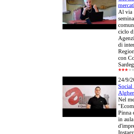
mercat
Al via
seminar
comuni
ciclo d
Agenzi
di inte
Region
con Co
Sardeg
24/9/
Social
Alghe
Nel mes
"Ecom
Pinna 
in aula
d'impr
Instagr