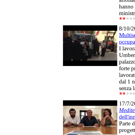
hanno 
minist
8/10/
Multise
occupa
I lavor
Umberto
palazz
forte p
lavorat
dal 1 
senza 
17/7/
Medit
dell'i
Parte 
proget