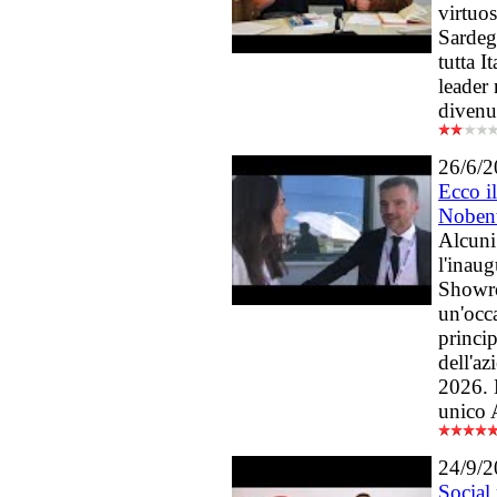
virtuo
Sardegn
tutta I
leader 
divenut
26/6/
Ecco i
Nobent
Alcuni
l'inau
Showr
un'occa
princip
dell'az
2026. L
unico 
24/9/
Social