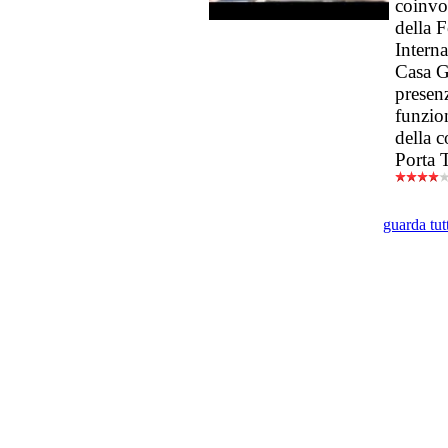
coinvol
della 
Interna
Casa Gi
presenz
funzio
della c
Porta 
guarda tut