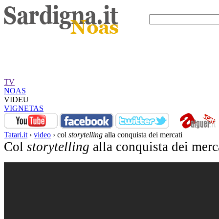
TV
NOAS
VIDEU
VIGNETAS
Tatari.it
›
video
› col
storytelling
alla conquista dei mercati
Col
storytelling
alla conquista dei merc