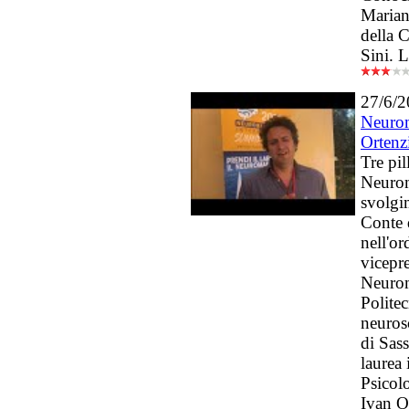
Marian
della 
Sini. 
27/6/
Neurom
Ortenz
Tre pi
Neurom
svolgi
Conte 
nell'or
vicepr
Neurom
Polite
neurosc
di Sass
laurea
Psicolo
Ivan O