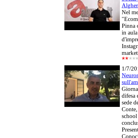
Alghe
Nel mes
"Ecom
Pinna 
in aula
d'impr
Instagr
market
1/7/20
Neurom
sull'a
Giornat
difesa 
sede d
Conte,
school
conclu
Presen
Conoci,