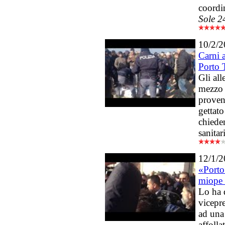
coordi
Sole 2
10/2/
Carni a
Porto 
Gli al
mezzo 
proven
gettato
chieden
sanitar
12/1/
«Porto
miope 
Lo ha 
vicepr
ad una
affolla