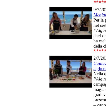
9/7/20
Menjar
Per la
nel se
l’Algue
chef d
ha esal
della c
2/7/20
Cuina
algher
Nella 
l’Algu
campag
magia d
gradevo
presen
–
capo