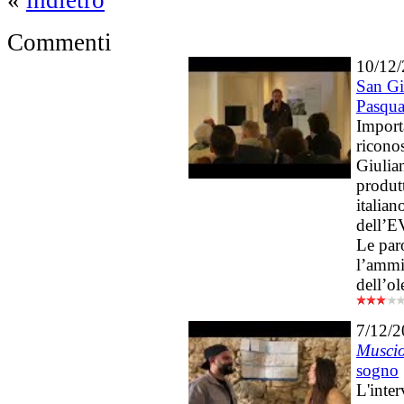
«
indietro
Commenti
10/12
San Gi
Pasqua
Importa
ricono
Giulia
produt
italia
dell’
Le par
l’ammi
dell’ol
7/12/
Musci
sogno
L'inter