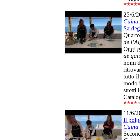
25/6/
Cuina
Sarde
Quarto
de l’Al
Oggi g
de gat
nomi d
ritrova
tutto i
modo i
strett
Catalo
11/6/2
Il polp
Cuina 
Second