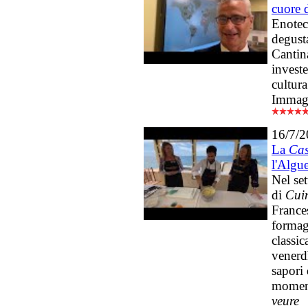
cuore 
Enotec
degust
Cantin
investe
cultura
Immag
16/7/
La
Ca
l'Algu
Nel se
di
Cuin
France
formag
classi
venerdì
sapori 
moment
veure