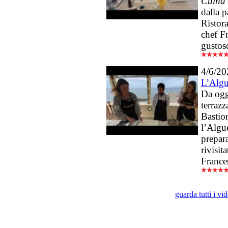
Cuina 
dalla p
Ristora
chef F
gustos
4/6/20
L’Algu
Da ogg
terrazz
Bastion
l’Algue
prepara
rivisit
France
guarda tutti i v