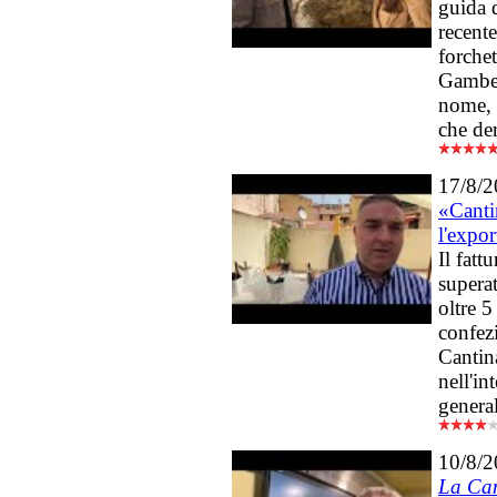
guida d
recent
forchet
Gamber
nome, 
che de
17/8/
«Cantin
l'expor
Il fatt
supera
oltre 5
confezi
Cantin
nell'in
genera
10/8/
La Ca