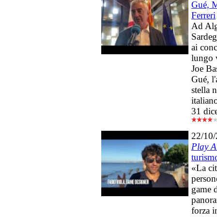
Gué, M
Ferreri
Ad Alg
Sardeg
ai conc
lungo 
Joe Ba
Gué, l
stella
italia
31 dic
22/10
Play A
turism
«La cit
person
game de
panora
forza 