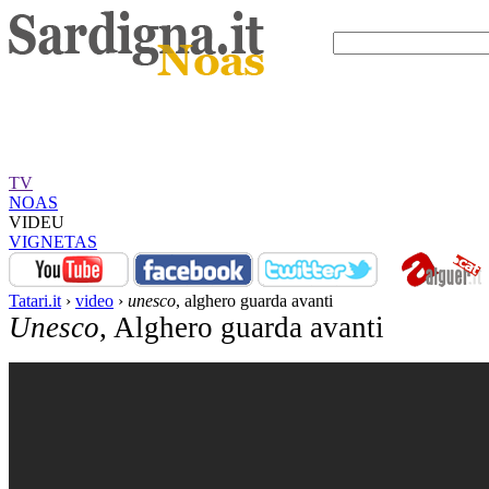
TV
NOAS
VIDEU
VIGNETAS
Tatari.it
›
video
›
unesco
, alghero guarda avanti
Unesco
, Alghero guarda avanti