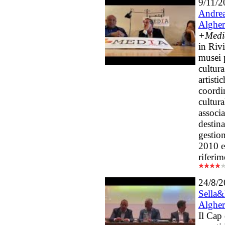
9/11/2
Andrea
Alghe
+Media
in Rivi
musei p
cultur
artisti
coordi
cultura
associ
destin
gestion
2010 e
riferi
24/8/
Sella
Alghe
Il Cap