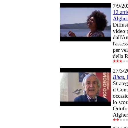
7/9/20
12 arti
Alghe
Diffusi
video 
dall'A
l'asses
per vei
della R
27/3/
Bitas
,
Strate
il Con
occasi
lo sco
Ortofru
Alghe