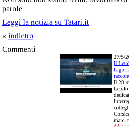
parole
Leggi la notizia su Tatari.it
«
indietro
Commenti
27/5/
Il Leu
Liguri
raccont
Il 28 m
Leudo r
dedicat
Interre
colleg
Corsica
mare, t