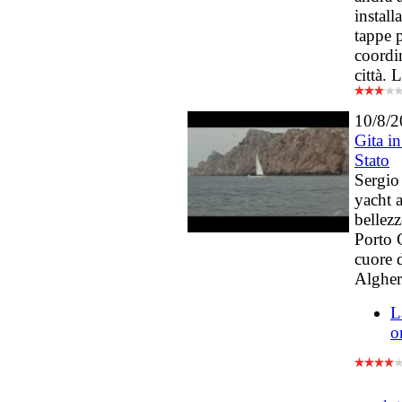
instal
tappe 
coordin
città.
10/8/
Gita in
Stato
Sergio
yacht 
bellezz
Porto 
cuore d
Algher
L
o