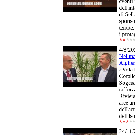
eventi 
dell'in
di Sel
sponsor
tenute
i prota
4/8/20
Nel m
Alghe
«Vola 
Corall
Sogeaa
rafforz
Riviera
aree ar
dell'ae
dell'Is
24/11