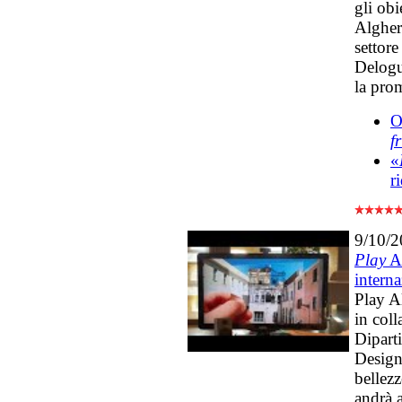
gli obi
Algher
settore
Delogu
la pro
O
f
«
r
9/10/
Play
Al
interna
Play A
in coll
Dipart
Design 
bellezz
andrà a