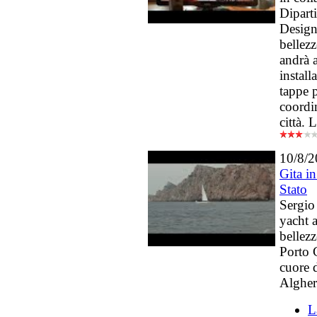
Dipart
Design 
bellezz
andrà a
instal
tappe 
coordin
città.
10/8/
Gita in
Stato
Sergio
yacht 
bellezz
Porto 
cuore d
Algher
L