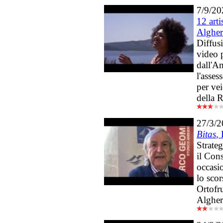
7/9/20
12 arti
Alghe
Diffusi
video 
dall'A
l'asses
per vei
della R
27/3/
Bitas
,
Strate
il Con
occasi
lo sco
Ortofru
Alghe