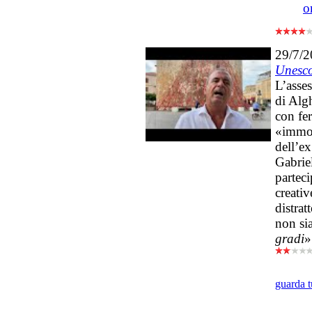
o
29/7/
Unesc
L’asse
di Alg
con fe
«immob
dell’ex
Gabrie
parteci
creati
distra
non si
gradi
»
guarda t