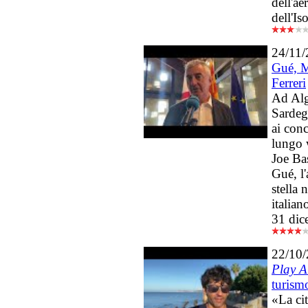
dell'ae
dell'Is
24/11
Gué, M
Ferreri
Ad Alg
Sardeg
ai conc
lungo 
Joe Ba
Gué, l
stella
italia
31 dic
22/10
Play A
turism
«La cit