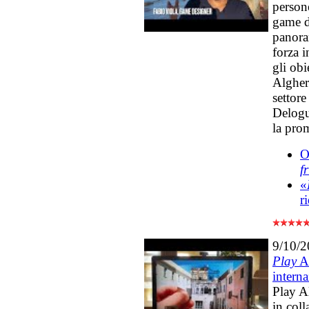
person
game de
panora
forza 
gli obi
Algher
settore
Delogu
la pro
O
f
«
r
9/10/
Play
Al
interna
Play A
in coll