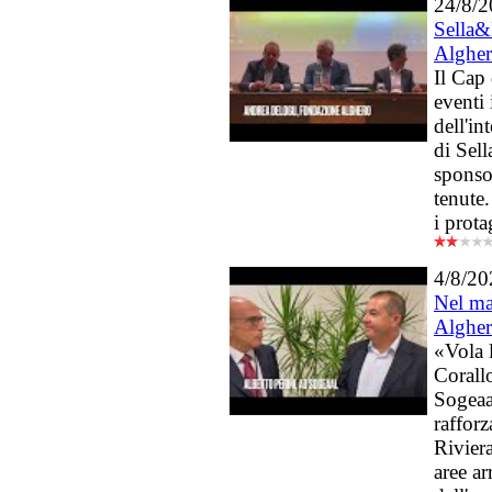
24/8/
Sella
Alghe
Il Cap
eventi 
dell'in
di Sel
sponsor
tenute
i prota
4/8/20
Nel m
Alghe
«Vola 
Corall
Sogeaa
rafforz
Riviera
aree ar