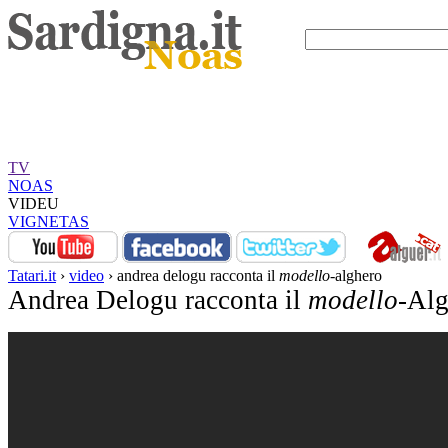
TV
NOAS
VIDEU
VIGNETAS
Tatari.it
›
video
› andrea delogu racconta il
modello
-alghero
Andrea Delogu racconta il
modello
-Alg