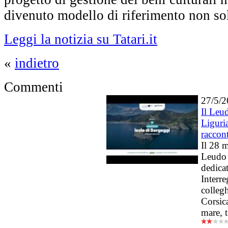
divenuto modello di riferimento non so
Leggi la notizia su Tatari.it
«
indietro
Commenti
27/5/
Il Leu
Liguri
raccont
Il 28 m
Leudo r
dedicat
Interre
colleg
Corsica
mare, t